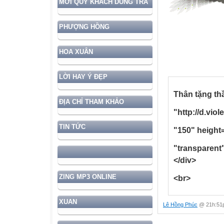
MỜI QUÝ KHÁCH DÙNG TRÀ
PHƯỢNG HỒNG
HOA XUÂN
LỜI HAY Ý ĐẸP
Thân tặng t
ĐỊA CHỈ THAM KHẢO
"http://d.vio
TIN TỨC
"150" height
"transparent
</div>
ZING MP3 ONLINE
<br>
XUAN
Lê Hồng Phúc
@ 21h:51p