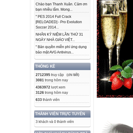
Chào bạn Thanh Xuân. Cảm ơn
bạn nhiều lắm. Mong...
" PES 2014 Full Crack
[RELOADED] - Pro Evolution
Soccer 2014...
NHÂN KỶ NIỆM LẦN THỨ 31
NGÀY NHÀ GIÁO VIỆT...
" Bản quyền miễn phí ứng dụng
bảo mật AVG Antivirus...
THỐNG KÊ
2712395
truy cập (
chi tiết
)
3081
trong hôm nay
4363972
lượt xem
3126
trong hôm nay
633
thành viên
THÀNH VIÊN TRỰC TUYẾN
3 khách và 0 thành viên