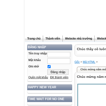
Trang chủ
Thành viên
Website nhà trường
Websit
ĐĂNG NHẬP
Chúc thầy cô luôn
Tên truy nhập
Mật khẩu
Gốc
>
Mã HTML
>
Ghi nhớ
Chúc mừng năm mớ
Chúc mừng năm m
Quên mật khẩu
ĐK thành viên
HAPPY NEW YEAR
TIME WAIT FOR NO ONE