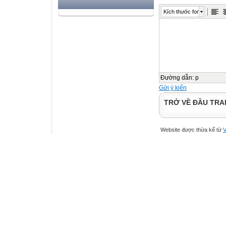
Kích thước font
Đường dẫn
:
p
Gửi ý kiến
TRỞ VỀ ĐẦU TR
Website được thừa kế từ
V