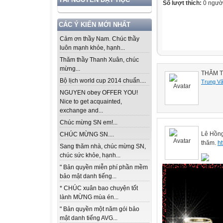
Số lượt thích:
0 ngườ
CÁC Ý KIẾN MỚI NHẤT
Cảm ơn thầy Nam. Chúc thầy
luôn mạnh khỏe, hạnh...
Thăm thầy Thanh Xuân, chúc
mừng...
THĂM 
Bộ lịch world cup 2014 chuẩn....
Trung V
NGUYEN obey OFFER YOU!
Nice to get acquainted,
exchange and...
Chúc mừng SN em!...
Lê Hồng
CHÚC MỪNG SN....
thăm.
ht
Sang thăm nhà, chúc mừng SN,
chúc sức khỏe, hạnh...
" Bản quyền miễn phí phần mềm
bảo mật danh tiếng...
* CHÚC xuân bao chuyện tốt
lành MỪNG mùa én...
" Bản quyền một năm gói bảo
mật danh tiếng AVG...