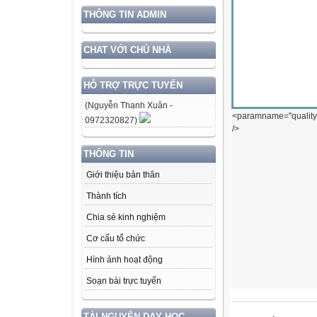
THÔNG TIN ADMIN
CHAT VỚI CHỦ NHÀ
HỖ TRỢ TRỰC TUYẾN
(Nguyễn Thanh Xuân -
<param
name
="
quality
0972320827)
/>
THÔNG TIN
Giới thiệu bản thân
Thành tích
Chia sẻ kinh nghiệm
Cơ cấu tổ chức
Hình ảnh hoạt động
Soạn bài trực tuyến
TÀI NGUYÊN DẠY HỌC